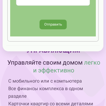
Для комплексов до 50 квартир
БЕСПЛАТНО!
Подать заявку
Отправить
УПРАВЛЯЮЩИМ
Управляйте своим домом
легко
и эффективно
С мобильного или с компьютера
Все финансы комплекса в одном
разделе
Карточки квартир со всеми деталями